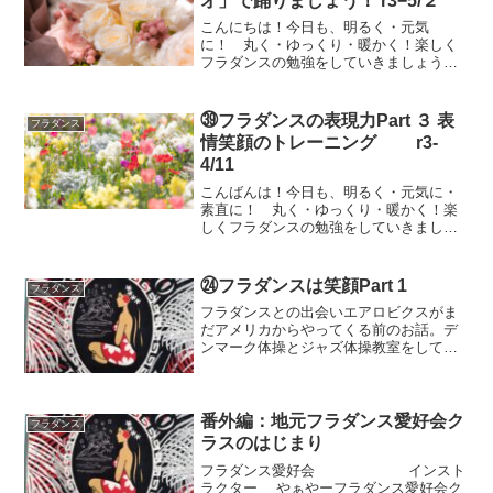
オ」で踊りましょう！ r3−5/２
こんにちは！今日も、明るく・元気
に！ 丸く・ゆっくり・暖かく！楽しく
フラダンスの勉強をしていきましょう。
やぁやの約25年のフラ人生の中で、勉強
したり気づいてきたことを詳しく解説し
たいと思います。これからコンペを目指
㊴フラダンスの表現力Part ３ 表
フラダンス
そうとしているフラダンサー...
情笑顔のトレーニング r3-
4/11
こんばんは！今日も、明るく・元気に・
素直に！ 丸く・ゆっくり・暖かく！楽
しくフラダンスの勉強をしていきましょ
う。ところで、皆さんはフラの表現力を
高めるためのトレーニングを何かしてい
ますか？笑顔の表情を豊かにするための
㉔フラダンスは笑顔Part 1
フラダンス
トレーニングはどうしたら...
フラダンスとの出会いエアロビクスがま
だアメリカからやってくる前のお話。デ
ンマーク体操とジャズ体操教室をしてい
た時に、ある生徒さんから、「先生フラ
メンコ教室はどこかにありませんか？フ
ラメンコが習いたいんですけど」とのこ
とだったので、あらまーと...
番外編：地元フラダンス愛好会ク
フラダンス
ラスのはじまり
フラダンス愛好会 インスト
ラクター やぁやーフラダンス愛好会ク