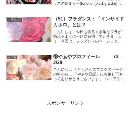
ラスの始まりー(function(b,c,f,g,a,d,e)
{b.MoshimoAffiliateObject=a;b=b||function
(){argu...
（51）フラダンス：「インサイド
フラダンス
カホロ」とは？
こんにちは！今日も明るく素敵なフラが
踊れるように一緒に勉強していきましょ
う！今回は、フラダンスのベーシックス
テップ「インサイドカホロ（フリカホロ
とも言う）」についてできるだけ詳しく
述べてみようと思います。ベーシックス
⑲やぁやプロフィール r3-
その他
テップの「インサイドカホ...
2/28
こんにちは ！たくさんのブログのページ
の中から 、「やぁや日記」にお越し下さ
ってありがとうございます 。 シニア生活
の中で気づいたこと、学んだこと、 感動
したことなどなど・・・なぜか心に残っ
ている様々なことを、日記に綴っていき
たいと思って...
スポンサーリンク