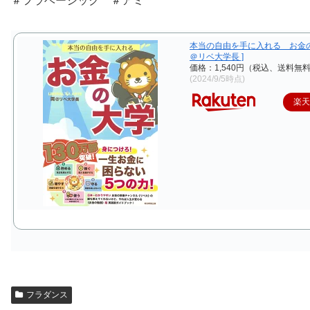
＃フラベーシック ＃アミ
本当の自由を手に入れる お金の大
＠リベ大学長 ]
価格：1,540円（税込、送料無料
(2024/9/5時点)
楽
フラダンス