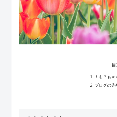
目
！も？も＃
ブログの先生