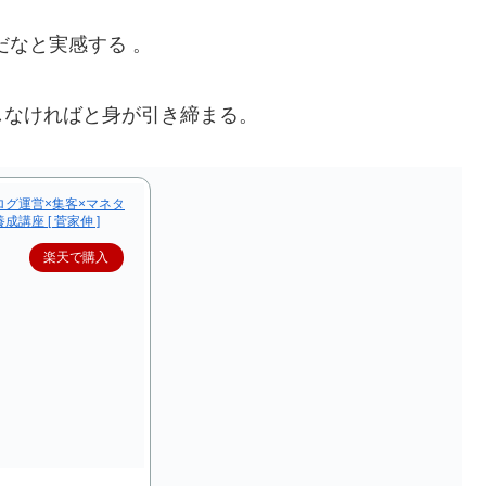
だなと実感する 。
しなければと身が引き締まる。
ログ運営×集客×マネタ
講座 [ 菅家伸 ]
楽天で購入