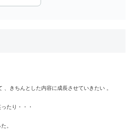
e
て 、きちんとした内容に成長させていきたい 。
笑ったり・・・
った。