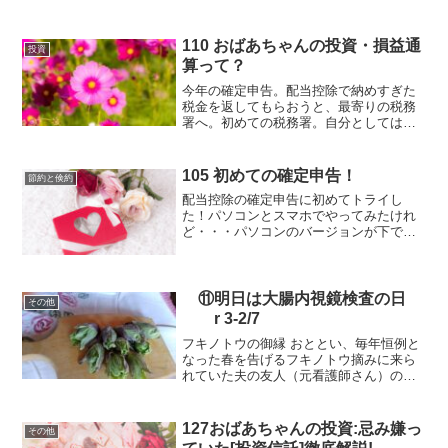
110 おばあちゃんの投資・損益通
投資
算って？
今年の確定申告。配当控除で納めすぎた
税金を返してもらおうと、最寄りの税務
署へ。初めての税務署。自分としては総
合課税で配当控除をお願いしに行くつも
りだったけれど、分離課税の方がいいで
すよと説明を受けた。急に言われて何が
105 初めての確定申告！
節約と倹約
何だかさっぱりわからない...
配当控除の確定申告に初めてトライし
た！パソコンとスマホでやってみたけれ
ど・・・パソコンのバージョンが下で、
対応せず e-tax のアプリすら入れること
ができなかったので仕方なく勉強のつも
りで直接税務署へ行くことにした。初め
ての税務署。混雑を...
⑪明日は大腸内視鏡検査の日
その他
r 3-2/7
フキノトウの御縁 おととい、毎年恒例と
なった春を告げるフキノトウ摘みに来ら
れていた夫の友人（元看護師さん）の勧
めで、この界隈ではかなり有名な 胃腸科
クリニックを受診することになった。毎
年仕事が忙しくないこの時期に検査をし
127おばあちゃんの投資:忌み嫌っ
その他
ていたけれど、近頃の...