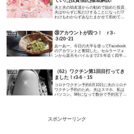
ていた[投資信託]徹底解説!
夫と夫の幼友達からの勧めで始めた投資.
夫はやらずに私だけすることになった!?
わけもわからずあなたまかせて初めてし
まった10年前!当然の報いとして3年目に
大負け.トルコリラだった.命取りにはなら
なかった.少額だったので.心を入れ替えて
㉘アカウントが四つ！ r３-
その他
勉強のや...
３/20･21
あーあー、今日の大半を使ってFacebook
のアカウントと奮闘した。セルラーフォ
ンから楽天モバイルまで2５年近く四半世
紀もの間、携帯電話にお世話になってい
るのですが、その間、5回ほど新しいスマ
ホに機種変更。ガラケーからスマホに変
（62）ワクチン第1回目打ってき
その他
更した時に...
ました！r3-6・15
コロナワクチン予約6月10日に夫のコロナ
ワクチン予約のため、夫はスマホ、私は
パソコン。9時になって数分で予約完了。
当然パソコンで。息子たちに迷惑かけず
によかった！こんな時にも曲がりなりに
もパソコンを勉強していて良かったなと
思った。私の方はす...
スポンサーリンク