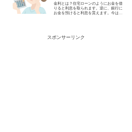
金利とは？住宅ローンのようにお金を借
りると利息を取られます。逆に、銀行に
お金を預けると利息を貰えます。今は
微々たるものですが！この利息を金利と
言いますね。また、投資においては、企
業にお金を預けて利息、つまり、配当金
を貰えます。銀行に似ていま...
スポンサーリンク