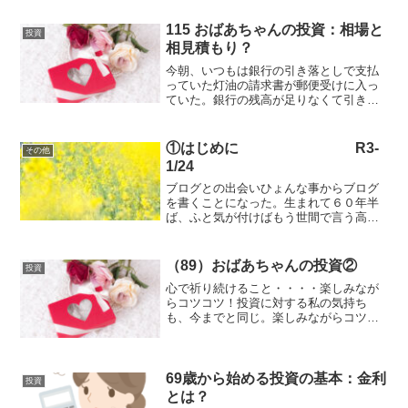
{b.MoshimoAffiliateObject=a;b=b||funct...
115 おばあちゃんの投資：相場と
投資
相見積もり？
今朝、いつもは銀行の引き落としで支払
っていた灯油の請求書が郵便受けに入っ
ていた。銀行の残高が足りなくて引き落
としできなかったもよう.2月,8000円との
こと.11月からの4ヶ月分.1月2000円前後.
今まで灯油の値段など気にすることなく
①はじめに R3-
その他
引き...
1/24
ブログとの出会いひょんな事からブログ
を書くことになった。生まれて６０年半
ば、ふと気が付けばもう世間で言う高齢
者の枠に仲間入り。有り難いとも言える
平凡な毎日に一喜一憂の日々。老いてい
く自分に急ブレーキかけたいんだけどど
（89）おばあちゃんの投資②
投資
うすれば？そんな時、スマ...
心で祈り続けること・・・・楽しみなが
らコツコツ！投資に対する私の気持ち
も、今までと同じ。楽しみながらコツコ
ツ思い続けて行って、いつか、見晴らし
の良い山の頂上付近の、気持ちいい風に
吹かれてみたい。頂上でなくても、年齢
も年齢なので、7合目から8...
69歳から始める投資の基本：金利
投資
とは？