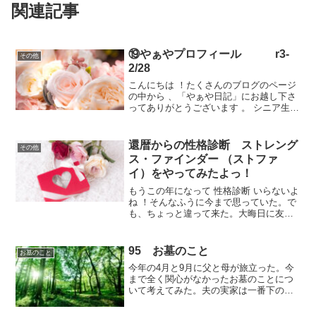
関連記事
⑲やぁやプロフィール r3-
その他
2/28
こんにちは ！たくさんのブログのページ
の中から 、「やぁや日記」にお越し下さ
ってありがとうございます 。 シニア生活
の中で気づいたこと、学んだこと、 感動
したことなどなど・・・なぜか心に残っ
ている様々なことを、日記に綴っていき
還暦からの性格診断 ストレング
その他
たいと思って...
ス・ファインダー （ストファ
イ）をやってみたよっ！
もうこの年になって 性格診断 いらないよ
ね ！そんなふうに今まで思っていた。で
も、ちょっと違って来た。大晦日に友達
が、来年から二千円高くなるよ〜と一生
懸命教えてくれた。その一言で、決まっ
た！金額ではなく、友人の熱意で。気が
95 お墓のこと
お墓のこと
付いたら、すでに年...
今年の4月と9月に父と母が旅立った。今
まで全く関心がなかったお墓のことにつ
いて考えてみた。夫の実家は一番下の弟
が跡を取っている。本家は弟、夫は分家
と言うことになる。数年前に高齢者とな