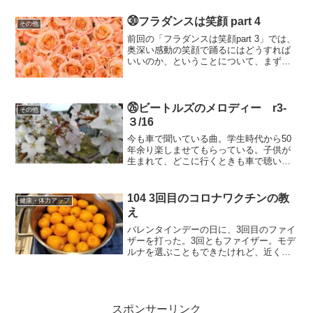
った私たち。もしもどちらかが亡くなっ
た時どうすればいいのか...
㉚フラダンスは笑顔 part 4
その他
前回の「フラダンスは笑顔part 3」では、
奥深い感動の笑顔で踊るにはどうすれば
いいのか、ということについて、まず
は、4つのことを頑張って勉強してみまし
ょう。ということでしたね。そして、4、
のアロハのハンドモーションでは、カノ
ホナピリカイを...
㉖ビートルズのメロディー r3-
その他
３/16
今も車で聞いている曲。学生時代から50
年余り楽しませてもらっている。子供が
生まれて、どこに行くときも車で聴いて
いた曲。ハチャメチャな英語で大声で歌
っていた息子たち。いつも聞いていたい
曲。素敵な歌声とメロディ。楽しい思い
104 3回目のコロナワクチンの教
健康・体力アップ
出とともにある曲だから...
え
バレンタインデーの日に、3回目のファイ
ザーを打った。3回ともファイザー。モデ
ルナを選ぶこともできたけれど、近くの
かかりつけ医がファイザーだった。今
回、注射針が前回よりも細かったから
か、全く痛みを感じないうちにワクチン
接種が終わった。前回のは...
スポンサーリンク