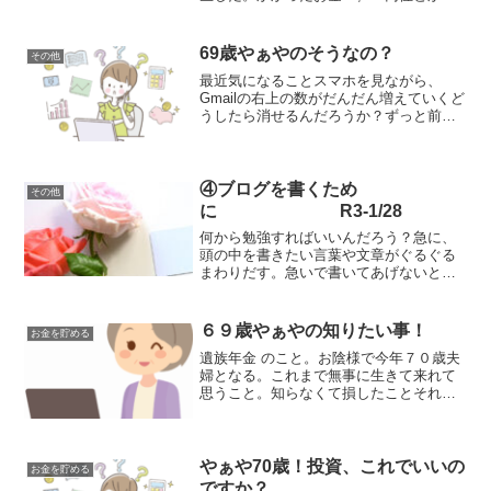
っとったよね。入院2日入院したんだよ。
入院して手術をして初めて知った高額医
療費制度。なんでも医療費100,000円に抑
69歳やぁやのそうなの？
その他
えてくれ...
最近気になることスマホを見ながら、
Gmailの右上の数がだんだん増えていくど
うしたら消せるんだろうか？ずっと前か
ら気になっていたけれどまあいいかとい
つも放置してしまう何千何万のメールの
数。たまりたまったメールの数。前の携
帯から引き継いできた...
④ブログを書くため
その他
に R3-1/28
何から勉強すればいいんだろう？急に、
頭の中を書きたい言葉や文章がぐるぐる
まわりだす。急いで書いてあげないとみ
んな忘れてしまいそう。ワタシはちょっ
とへそ曲がりで、コレはどうもすぐには
書けそうもないな、と感じると、今度
６９歳やぁやの知りたい事！
お金を貯める
は、無性に書きたくなる変な...
遺族年金 のこと。お陰様で今年７０歳夫
婦となる。これまで無事に生きて来れて
思うこと。知らなくて損したことそれは
誰もが知らず知らずに入っていた素晴ら
しい年金制度国民年金保険の遺族年金制
度のこと。考えてみたら、保険て、滅多
に無いけれどもしも起こ...
やぁや70歳！投資、これでいいの
お金を貯める
ですか？