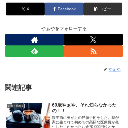
X
Facebook
コピー
やぁやをフォローする
やぁや
関連記事
69歳やぁや、それ知らなかった
お金を貯める
の！！
数年前に夫が足の静脈手術をした。我が
家に生まれて初めての高額な医療費が発
生した。かかったお金70,000円位とか言