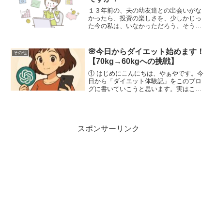
１３年前の、夫の幼友達との出会いがな
かったら、投資の楽しさを、少しかじっ
た今の私は、いなかっただろう。そうし
て、初めての投資！！！豪ドル、インド
ルピー、トルコリラと 外貨建て債券投資
を 勉強もせず、丁寧な窓口のお嬢さんの
🌸今日からダイエット始めます！
その他
勧められるまま次々に...
【70kg→60kgへの挑戦】
① はじめにこんにちは、やぁやです。今
日から「ダイエット体験記」をこのブロ
グに書いていこうと思います。実はこれ
まで、何度もリバウンドしながら、なか
なか痩せられなくて、ダイエットのため
の食べ物と運動を半ば諦めかけていまし
た。昨年暮れにめまい症...
スポンサーリンク