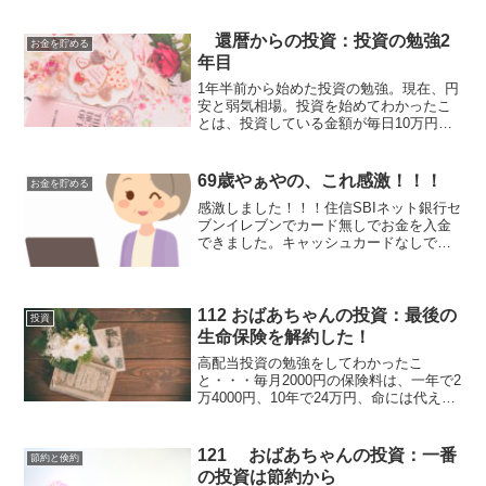
く勉強してきたから、その通り！って
わ・か・る。今年から始まった新nisa。
長期・分散・積み立...
還暦からの投資：投資の勉強2
お金を貯める
年目
1年半前から始めた投資の勉強。現在、円
安と弱気相場。投資を始めてわかったこ
とは、投資している金額が毎日10万円単
位で変動するということ！スリル！頭の
中がパニック！え？今何が起こっている
の？え？！今まで資産が減ったり増えた
69歳やぁやの、これ感激！！！
お金を貯める
りは滅多にしなかった...
感激しました！！！住信SBIネット銀行セ
ブンイレブンでカード無しでお金を入金
できました。キャッシュカードなしで、
スマホだけのカード不要のやり方に、感
激しました。住信sbiネット銀行のアプリ
をスマホの中に入れます。インストール
と言います。Go...
112 おばあちゃんの投資：最後の
投資
生命保険を解約した！
高配当投資の勉強をしてわかったこ
と・・・毎月2000円の保険料は、一年で2
万4000円、10年で24万円、命には代えら
れないよね！と考えていた。今は、銀行
で100万円預けても利息は一年で0.02％。
1年預けても200円。1000万円預けてや...
121 おばあちゃんの投資：一番
節約と倹約
の投資は節約から