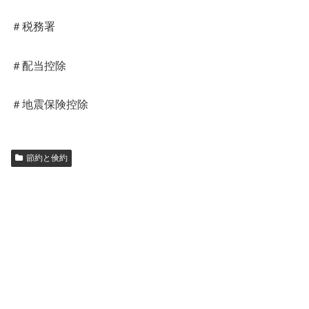
＃税務署
＃配当控除
＃地震保険控除
節約と倹約