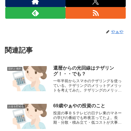
やぁや
関連記事
還暦からの光回線はテザリン
節約と倹約
グ！・・でも？
一年半前からスマホのテザリングを使っ
ている。テザリングのメリットデメリッ
トを考えてみた。テザリングのメリット
コストが家計に優しいブログや投資の勉
強のためにはYouTube視聴などで月間30
ギガほど使うので、20ギガ以上が使い放
69歳やぁやの投資のこと
お金を貯める
題で約三千円か...
投資の事ＢＳテレビの日テレ東のマネー
の学びの番組でも昨夜言ってたよ。長
期・分散・積み立て・低コストが大事だ
って。やぁやも、色んなYouTube観てよ