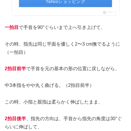
Yahooショッピング
ポチップ
一拍目
で手首を90°ぐらいまで上へ引き上げて、
その時、指先は同じ平面を優しく2〜3 cm撫でるように
（一拍目）
2拍目前半
で手首を元の基本の形の位置に戻しながら、
中3本指をやや丸く曲げる。（2拍目前半）
この時、小指と親指は柔らかく伸ばしたまま、
2拍目後半
、指先の方向は、手首から指先の角度は30°ぐ
らいに伸ばして、