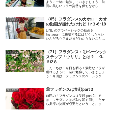
ように一緒に勉強していきましょう！前
回の美しいフラの姿勢を保ちながら、心
を込めたステップを踏み出しましょう！
今回は,この時の美しい腰のスウィングを
醸し出す体の重心移動についてマスター
（65）フラダンスのカホロ・カオ
フラダンス
しましょう。心を込めて...
の動画が撮れたけれど！r３-6･18
LINE のフラベーシックの動画を
Instagram に投稿するにはどうしたらい
いんだろう？まだまだわからないことだ
らけ。ブログには動画は載せられない
し、多分 Twitter も、画像だけだったか
な？10秒前を忘れてしまう高齢者にとっ
（71）フラダンス：①ベーシック
フラダンス
て、ち...
ステップ「ウリリ」とは？ r3-
６/2８
こんにちは！今日も明るく素敵なフラが
踊れるように一緒に勉強していきましょ
う！今回は、フラダンスのベーシックス
テップ「ウリリ」についてできるだけ詳
しく述べてみようと思います。ベーシッ
クステップの「ウリリ」はフラダンスを
㉙フラダンスは笑顔part 3
フラダンス
踊る上でとても重要なスキ...
前回の「フラダンスは笑顔 part 2」で
は、フラダンスは感動を踊る踊り、だか
ら奥深い笑顔が必要だということ。さら
には、フラダンサーはハワイアンミュー
ジックの作詞作曲者の曲に込めた感動を