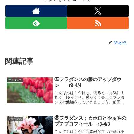
やぁや
関連記事
㊱フラダンスの膝のアップダウ
フラダンス
ン r3-4/4
こんばんは！今日も、明るく、元気に！
丸く、ゆっくり、暖かく！楽しくフラダ
ンスの勉強をしていきましょう。前回の
パート4では、美しい腰のスウィングに欠
かせない重心の移動を勉強しました。カ
ホロステップの4拍目までの重心移動でし
㉟フラダンス；カホロとやぁやの
フラダンス
たが、美しい腰のスイ...
プチプロフィール r3-4/3
こんにちは！今回も素敵なフラが踊れる