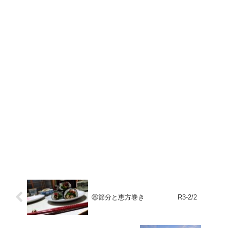
⑧節分と恵方巻き R3-2/2