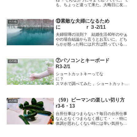
も、ちょっと違って来た。大晦日に友達
が、来年から二千円高くなるよ〜と一生
懸命教えてくれた。その一言で、決まっ
た！金額ではなく、友人の熱意で。気が
⑬素敵な夫婦になるため
その他
付いたら、すでに年...
に ｒ３-2/11
夫婦喧嘩の法則？ 結婚生活40年のやぁ
やの場合結論から言うとお互いに、どち
らかが怒った時には片方は黙っているこ
と。ただそれだけ。なぜか知らないけれ
ど、それでここまで来れたように思う 。
ほとんど、専業主婦だった私の方が我慢
⑦パソコンとキーボード
その他
する方が多かったよう...
R3-2/1
ショートカットキーってな
に？
スマホで調べてみた 。ショートカットキ
ー（キーボードショートカット 、もしく
はホットキー とも言う。）とはコンピュ
ーターの特定の機能を動作させるために
（59）ピーマンの楽しい切り方
その他
押すキーである。 「ショートカ...
r3-6・13
台所仕事はつまらない？毎日の台所仕事
なんとなくつまらなく感じて・・・特に
体調が思わしくない時には辛い気持ちが
先に・・・自粛生活の中ささっと、おい
しい料理が魔法のように出てこないか