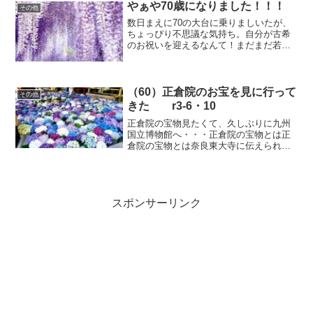
な？・・・今朝もまた夫が散歩帰り、散
やぁや70歳になりました！！！
その他
歩コースの農家からピーマン...
数日まえに70の大台に乗りましいたが、
ちょっぴり不思議な気持ち。自分が古希
のお祝いを迎えるなんて！まだまだ若い
気持ちでいっぱいなのに。確かに身体は
だいぶガタが来て、憂鬱な事もあるけれ
ど、心だけは、後ろ向きにならずに前を
向いていこう。わたしの...
（60）正倉院のお宝を見に行って
その他
きた r3-6・10
正倉院の宝物見たくて、久しぶりに九州
国立博物館へ・・・正倉院の宝物とは正
倉院の宝物とは奈良東大寺に伝えられた
品々。聖武天皇（在位724～749）日本の
第45代天皇（文武天皇を父、藤原宮子を
母とする）の品をはじめその多くが奈良
時代の作品、国際...
スポンサーリンク