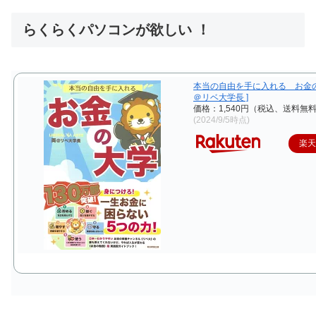
らくらくパソコンが欲しい ！
本当の自由を手に入れる お金の大
＠リベ大学長 ]
価格：1,540円（税込、送料無料
(2024/9/5時点)
楽