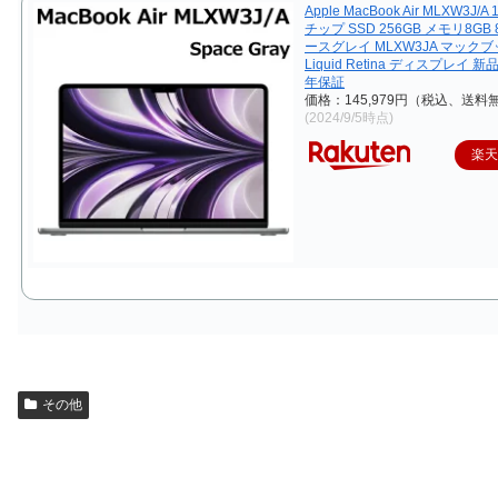
Apple MacBook Air MLXW3J/A 
チップ SSD 256GB メモリ8GB
ースグレイ MLXW3JA マック
Liquid Retina ディスプレイ 新
年保証
価格：145,979円（税込、送料無
(2024/9/5時点)
楽
その他